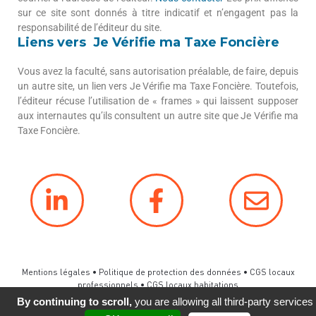
sur ce site sont donnés à titre indicatif et n’engagent pas la
responsabilité de l’éditeur du site.
Liens vers Je Vérifie ma Taxe Foncière
Vous avez la faculté, sans autorisation préalable, de faire, depuis
un autre site, un lien vers Je Vérifie ma Taxe Foncière. Toutefois,
l’éditeur récuse l’utilisation de « frames » qui laissent supposer
aux internautes qu’ils consultent un autre site que Je Vérifie ma
Taxe Foncière.
Mentions légales
•
Politique de protection des données
•
CGS locaux
professionnels
•
CGS locaux habitations
Développement et hébergement
Altitude Création
By continuing to scroll,
you are allowing all third-party services
Création
Studio Bleu-Nacré