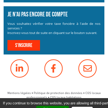
Je n'ai pas encore de compte
Vous souhaitez vérifier votre taxe foncière à l'aide de nos
services ?
Inscrivez-vous tout de suite en cliquant sur le bouton suivant.
S'inscrire
Mentions légales
•
Politique de protection des données
•
CGS locaux
professionnels
•
CGS locaux habitations
Développement et hébergement
Altitude Création
If you continue to browse this website, you are allowing all third-par
Création
Studio Bleu-Nacré