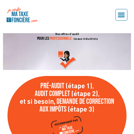
Nos offres d’audit
pour les
professionnels :
locaux industriels
Pré-audit
,
(étape 1)
Audit complet
,
(étape 2)
demande de correction
et si besoin,
aux impôts
(étape 3)